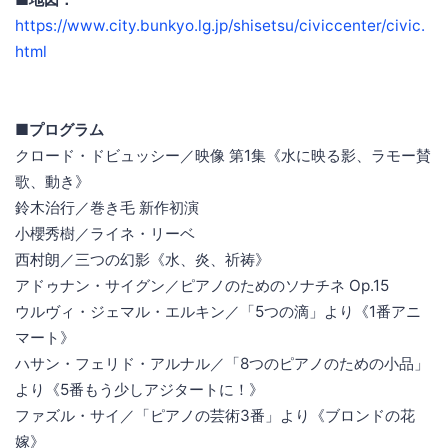
https://www.city.bunkyo.lg.jp/shisetsu/civiccenter/civic.
html
■プログラム
クロード・ドビュッシー／映像 第1集《水に映る影、ラモー賛
歌、動き》
鈴木治行／巻き毛 新作初演
小櫻秀樹／ライネ・リーベ
西村朗／三つの幻影《水、炎、祈祷》
アドゥナン・サイグン／ピアノのためのソナチネ Op.15
ウルヴィ・ジェマル・エルキン／「5つの滴」より《1番アニ
マート》
ハサン・フェリド・アルナル／「8つのピアノのための小品」
より《5番もう少しアジタートに！》
ファズル・サイ／「ピアノの芸術3番」より《ブロンドの花
嫁》