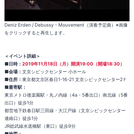
Deniz Erden / Debussy - Mouvement（演奏予定曲）※画像
をクリックすると再生します。
＜イベント詳細＞
■日時：
2019年11月18日（月）開演19:00（開場18:30）
■会場：
文京シビックセンター 小ホール
■住所：
東京都文京区春日1-16-21 文京シビックセンター2Ｆ
■最寄駅：
東京メトロ後楽園駅・丸ノ内線（4a・5番出口）南北線（5番
出口）徒歩1分
都営地下鉄春日駅三田線・大江戸線（文京シビックセンター
連絡口）徒歩1分
JR総武線水道橋駅（東口）徒歩9分
■地図：